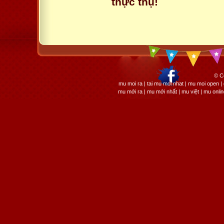
thực thụ!
© C
mu moi ra | tai mu moi nhat | mu moi open
mu mới ra | mu mới nhất | mu việt | mu onli