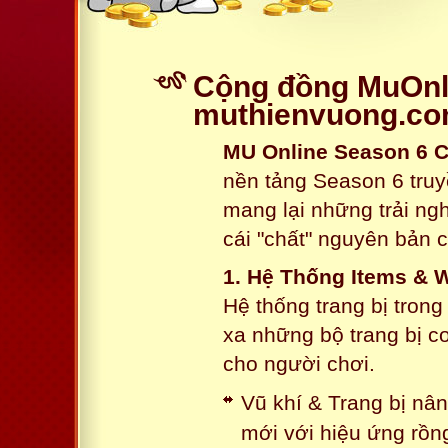
Cộng đồng MuOnli
muthienvuong.c
MU Online Season 6 
nền tảng Season 6 truy
mang lại những trải n
cái "chất" nguyên bản 
1. Hệ Thống Items & 
Hệ thống trang bị tron
xa những bộ trang bị c
cho người chơi.
Vũ khí & Trang bị nâ
mới với hiệu ứng rồn