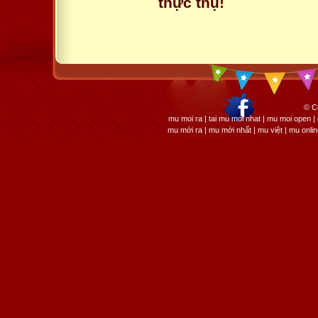
thực thụ!
© C
mu moi ra | tai mu moi nhat | mu moi open
mu mới ra | mu mới nhất | mu việt | mu onli