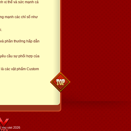
nh vị thế và sức mạnh cá
tăng mạnh các chỉ số như
i.
o và phần thưởng hấp dẫn
, yêu cầu sự phối hợp của
 là các vật phẩm Custom
| mu viet 2026