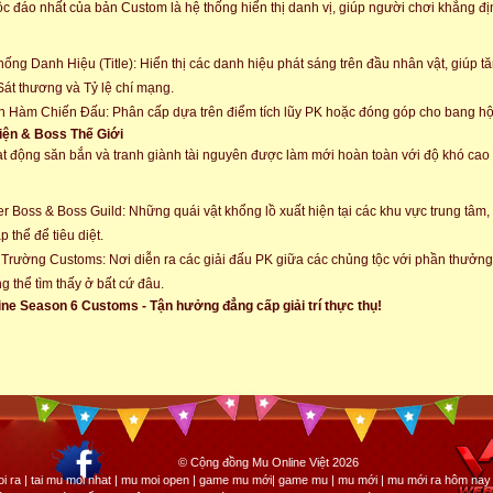
c đáo nhất của bản Custom là hệ thống hiển thị danh vị, giúp người chơi khẳng đị
hống Danh Hiệu (Title): Hiển thị các danh hiệu phát sáng trên đầu nhân vật, giúp 
Sát thương và Tỷ lệ chí mạng.
 Hàm Chiến Đấu: Phân cấp dựa trên điểm tích lũy PK hoặc đóng góp cho bang hộ
iện & Boss Thế Giới
t động săn bắn và tranh giành tài nguyên được làm mới hoàn toàn với độ khó ca
r Boss & Boss Guild: Những quái vật khổng lồ xuất hiện tại các khu vực trung tâm
p thể để tiêu diệt.
Trường Customs: Nơi diễn ra các giải đấu PK giữa các chủng tộc với phần thưởng
g thể tìm thấy ở bất cứ đâu.
ne Season 6 Customs - Tận hưởng đẳng cấp giải trí thực thụ!
© Cộng đồng Mu Online Việt 2026
i ra | tai mu moi nhat | mu moi open | game mu mới| game mu | mu mới | mu mới ra hôm nay 