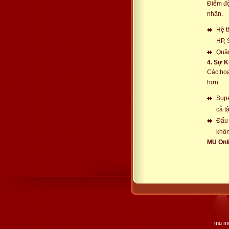
Điểm độ
nhân.
Hệ t
HP, 
Quân
4. Sự K
Các hoạ
hơn.
Supe
cả tậ
Đấu 
khôn
MU Onli
mu mo