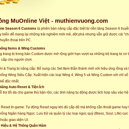
ồng MuOnline Việt - muthienvuong.com
ine Season 6 Customs
là phiên bản nâng cấp đặc biệt từ nền tảng Season 6 truy
y biến để mang lại những trải nghiệm mới mẻ, đột phá nhưng vẫn giữ được cái "ch
huyền thoại trên PC.
Thống Items & Wing Customs
g trang bị trong bản Custom được mở rộng giới hạn vượt xa những bộ trang bị cơ b
 cấp cho người chơi.
hí & Trang bị nâng cấp: Bổ sung các Set Item thần thánh mới với hiệu ứng rồng và
hống Wing Siêu Cấp: Xuất hiện các loại Wing 4, Wing 5 và Wing Custom với chỉ s
t kế độc nhất.
 Năng Auto Reset & Tiện Ích
 trợ tối đa cho game thủ bận rộn, các tính năng tự động được tích hợp sâu vào hệ 
 Reset In-game: Tự động Reset ngay khi đủ cấp độ mà không cần thoát game hay th
hống Ngân hàng Ngọc: Lưu trữ và quản lý các loại ngọc quý (Bless, Soul, Life) cực 
 hoặc giao diện UI.
h Hiệu & Hệ Thống Quân Hàm