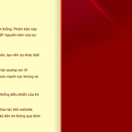
ền thống. Phiên bản này
ất" nguyên bản của lục
ản, tạo nên sự khác biệt
 hào quang rực rỡ.
ố sức mạnh cực khủng và
thống điều khiển của trò
ao tác trên website.
kỳ tiện lợi thông qua lệnh