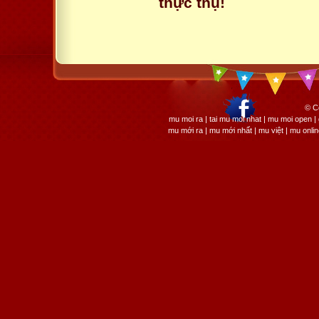
thực thụ!
© C
mu moi ra | tai mu moi nhat | mu moi open
mu mới ra | mu mới nhất | mu việt | mu onli