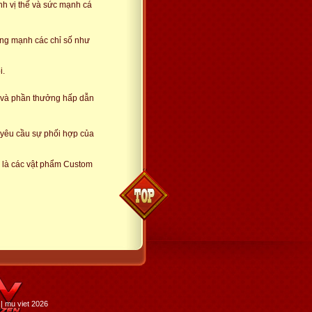
nh vị thế và sức mạnh cá
tăng mạnh các chỉ số như
i.
o và phần thưởng hấp dẫn
, yêu cầu sự phối hợp của
 là các vật phẩm Custom
| mu viet 2026