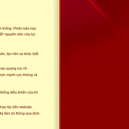
ền thống. Phiên bản này
ất" nguyên bản của lục
ản, tạo nên sự khác biệt
 hào quang rực rỡ.
ố sức mạnh cực khủng và
thống điều khiển của trò
ao tác trên website.
kỳ tiện lợi thông qua lệnh