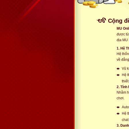
Cộng đ
MU Onl
được tù
địa MU 
1. Hệ 
Hệ thốn
về đẳng
Vũ k
Hệ t
thiế
2. Tính
Nhằm hỗ
chơi.
Auto
Hệ t
chat
3. Dan