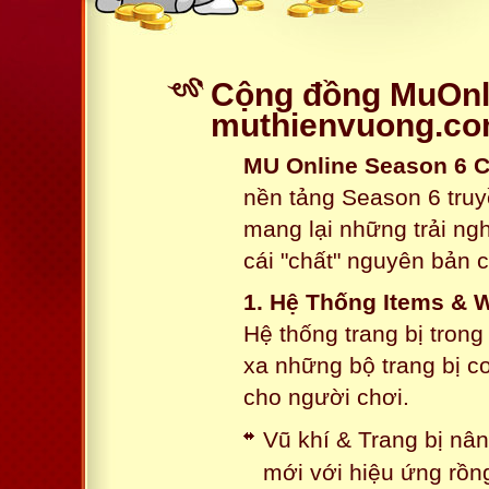
Cộng đồng MuOnli
muthienvuong.c
MU Online Season 6 
nền tảng Season 6 truy
mang lại những trải n
cái "chất" nguyên bản 
1. Hệ Thống Items & 
Hệ thống trang bị tron
xa những bộ trang bị c
cho người chơi.
Vũ khí & Trang bị nâ
mới với hiệu ứng rồn