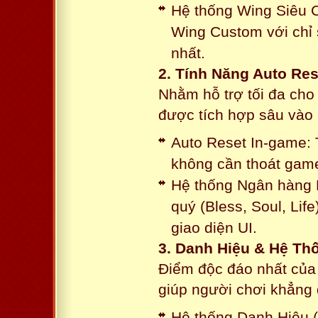
Hệ thống Wing Siêu C
Wing Custom với chỉ 
nhất.
2. Tính Năng Auto Res
Nhằm hỗ trợ tối đa cho
được tích hợp sâu vào h
Auto Reset In-game: 
không cần thoát game
Hệ thống Ngân hàng N
quý (Bless, Soul, Life
giao diện UI.
3. Danh Hiệu & Hệ T
Điểm độc đáo nhất của 
giúp người chơi khẳng 
Hệ thống Danh Hiệu (T