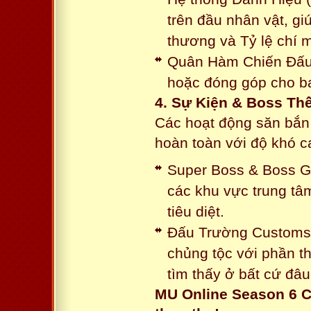
trên đầu nhân vật, gi
thương và Tỷ lệ chí 
Quân Hàm Chiến Đấu:
hoặc đóng góp cho ba
4. Sự Kiện & Boss Thế
Các hoạt động săn bắn 
hoàn toàn với độ khó 
Super Boss & Boss Gui
các khu vực trung tâ
tiêu diệt.
Đấu Trường Customs: 
chủng tộc với phần t
tìm thấy ở bất cứ đâu
MU Online Season 6 C